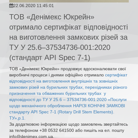
22.06.2020 11:45:01
ТОВ «Денімекс Юкрейн»
отримало сертифікат відповідності
на виготовлення замкових різей за
ТУ У 25.6–37534736-001:2020
(стандарт API Spec 7-1)
ТОВ «Денімекс Юкрейн» продовжує вдосконалювати свої
виробничі процеси і днями офіційно отримало
сертифікат
відповідності на виготовлення внутрішніх та зовнішніх
замкових різей на бурильних трубах, перехідниках різного
призначення та обважених бурильних трубах у
відповідності до ТУ У 25.6 – 37534736-001:2020 «Послуги
щодо механічного оброблення НАРІЗІ КОНІЧНІ ЗАМКОВІ
стандарту API Spec 7-1 (Rotary Drill Stem Elements).
ТУ»,р.1.
За додатковою інформацією щодо замовлень звертайтесь
за телефоном +38 0532 641500 або пишіть на ел. пошту
info@denimex.com.ua.