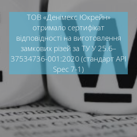
ТОВ «Денімекс Юкрейн»
отримало сертифікат
відповідності на виготовлення
замкових різей за ТУ У 25.6–
37534736-001:2020 (стандарт API
Spec 7-1)